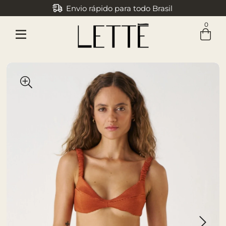
Envio rápido para todo Brasil
0
Entre com email ou cpf/cnpj
Criar nova conta