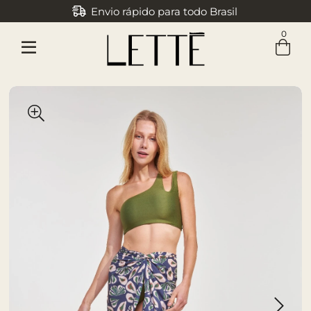
Envio rápido para todo Brasil
0
Entre com email ou cpf/cnpj
Criar nova conta