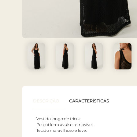
DESCRIÇÃO
CARACTERÍSTICAS
Vestido longo de tricot.
Possui forro avulso removível.
Tecido maravilhoso e leve.