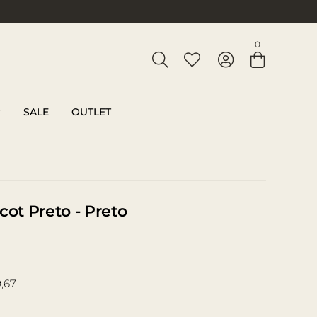
Entre com email ou cpf/cnpj
0
Criar nova conta
SALE
OUTLET
cot Preto - Preto
,67