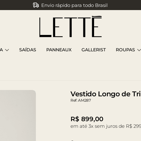
Envio rápido para todo Brasil
Parcele em até 3x sem juros
A
SAÍDAS
PANNEAUX
GALLERIST
ROUPAS
eto
Vestido Longo de Tri
Ref: AM287
R$
899,00
em até 3x sem juros de R$ 299