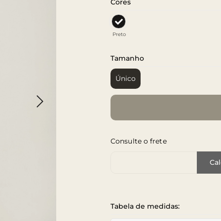
Cores
Preto
Tamanho
Único
Consulte o frete
Cep de Entrega
Cal
Tabela de medidas: