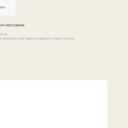
idas
m esta tabela.
rica.
s enquanto você respira e registre o maior número.