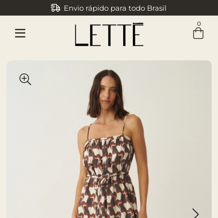
Envio rápido para todo Brasil
Parcele em até 3x sem juros
0
Entre com email ou cpf/cnpj
Criar nova conta